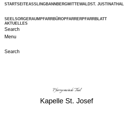
STARTSEITE
ASSLING
BANNBERG
MITTEWALD
ST. JUSTINA
THAL
SEELSORGERAUM
PFARRBÜRO
PFARRER
PFARRBLATT
AKTUELLES
Search
Menu
Search
Thal St. Josef
Pfarrgemeinde Thal
Kapelle St. Josef