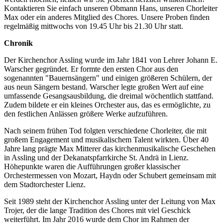
Kontaktieren Sie einfach unseren Obmann Hans, unseren Chorleiter
Max oder ein anderes Mitglied des Chores. Unsere Proben finden
regelmäßig mittwochs von 19.45 Uhr bis 21.30 Uhr statt.
Chronik
Der Kirchenchor Assling wurde im Jahr 1841 von Lehrer Johann E.
Warscher gegründet. Er formte den ersten Chor aus den
sogenannten "Bauernsängern" und einigen größeren Schülern, der
aus neun Sängern bestand. Warscher legte großen Wert auf eine
umfassende Gesangsausbildung, die dreimal wöchentlich stattfand.
Zudem bildete er ein kleines Orchester aus, das es ermöglichte, zu
den festlichen Anlässen größere Werke aufzuführen.
Nach seinem frühen Tod folgten verschiedene Chorleiter, die mit
großem Engagement und musikalischem Talent wirkten. Über 40
Jahre lang prägte Max Mitterer das kirchenmusikalische Geschehen
in Assling und der Dekanatspfarrkirche St. Andrä in Lienz.
Höhepunkte waren die Aufführungen großer klassischer
Orchestermessen von Mozart, Haydn oder Schubert gemeinsam mit
dem Stadtorchester Lienz.
Seit 1989 steht der Kirchenchor Assling unter der Leitung von Max
Trojer, der die lange Tradition des Chores mit viel Geschick
weiterführt. Im Jahr 2016 wurde dem Chor im Rahmen der