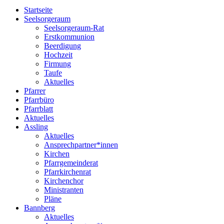
Startseite
Seelsorgeraum
Seelsorgeraum-Rat
Erstkommunion
Beerdigung
Hochzeit
Firmung
Taufe
Aktuelles
Pfarrer
Pfarrbüro
Pfarrblatt
Aktuelles
Assling
Aktuelles
Ansprechpartner*innen
Kirchen
Pfarrgemeinderat
Pfarrkirchenrat
Kirchenchor
Ministranten
Pläne
Bannberg
Aktuelles