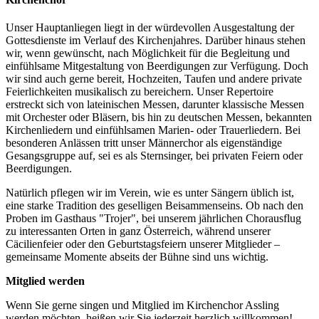
Unser Hauptanliegen liegt in der würdevollen Ausgestaltung der
Gottesdienste im Verlauf des Kirchenjahres. Darüber hinaus stehen
wir, wenn gewünscht, nach Möglichkeit für die Begleitung und
einfühlsame Mitgestaltung von Beerdigungen zur Verfügung. Doch
wir sind auch gerne bereit, Hochzeiten, Taufen und andere private
Feierlichkeiten musikalisch zu bereichern. Unser Repertoire
erstreckt sich von lateinischen Messen, darunter klassische Messen
mit Orchester oder Bläsern, bis hin zu deutschen Messen, bekannten
Kirchenliedern und einfühlsamen Marien- oder Trauerliedern. Bei
besonderen Anlässen tritt unser Männerchor als eigenständige
Gesangsgruppe auf, sei es als Sternsinger, bei privaten Feiern oder
Beerdigungen.
Natürlich pflegen wir im Verein, wie es unter Sängern üblich ist,
eine starke Tradition des geselligen Beisammenseins. Ob nach den
Proben im Gasthaus "Trojer", bei unserem jährlichen Chorausflug
zu interessanten Orten in ganz Österreich, während unserer
Cäcilienfeier oder den Geburtstagsfeiern unserer Mitglieder –
gemeinsame Momente abseits der Bühne sind uns wichtig.
Mitglied werden
Wenn Sie gerne singen und Mitglied im Kirchenchor Assling
werden möchten, heißen wir Sie jederzeit herzlich willkommen!