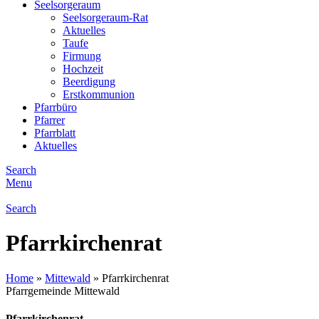
Seelsorgeraum
Seelsorgeraum-Rat
Aktuelles
Taufe
Firmung
Hochzeit
Beerdigung
Erstkommunion
Pfarrbüro
Pfarrer
Pfarrblatt
Aktuelles
Search
Menu
Search
Pfarrkirchenrat
Home
»
Mittewald
»
Pfarrkirchenrat
Pfarrgemeinde Mittewald
Pfarrkirchenrat